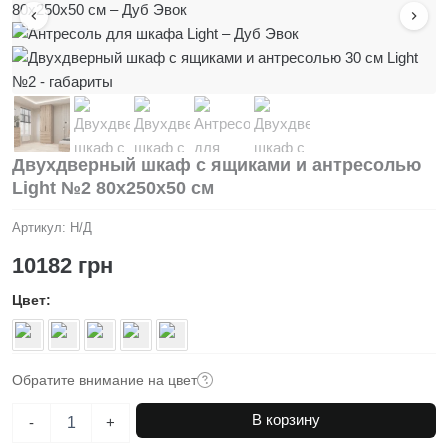
Двухдверный шкаф с ящиками и антресолью
Light №2 80x250x50 см
Артикул:
Н/Д
10182
грн
Цвет
Обратите внимание на цвет
Количество
В корзину
-
+
товара