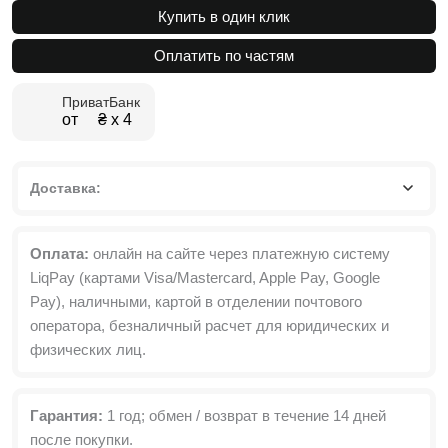
Двухдверный
Купить в один клик
шкаф
с
Оплатить по частям
ящиками
и
ПриватБанк
антресолью
от ₴ х 4
Light
№2
80x250x50
см
Доставка:
Оплата:
онлайн на сайте через платежную систему
LiqPay (картами Visa/Mastercard, Apple Pay, Google
Pay), наличными, картой в отделении почтового
оператора, безналичный расчет для юридических и
физических лиц.
Гарантия:
1 год; обмен / возврат в течение 14 дней
после покупки.