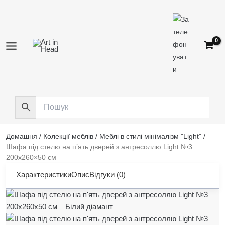
Перейти
до
вмісту
Домашня
/
Колекції меблів
/
Меблі в стилі мінімалізм "Light"
/
Шафа під стелю на п’ять дверей з антресоллю Light №3
200х260×50 см
Характеристики
Опис
Відгуки (0)