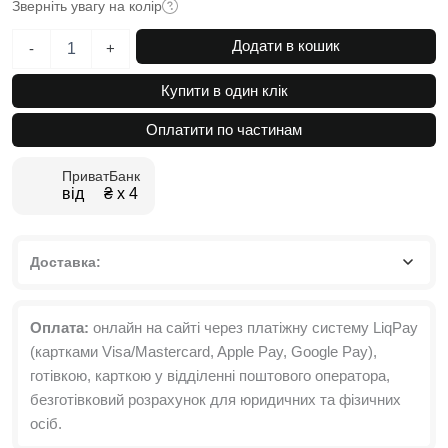
Зверніть увагу на колір
Шафа
Додати в кошик
-
+
під
стелю
Купити в один клік
на
п'ять
Оплатити по частинам
дверей
з
ПриватБанк
антресоллю
від ₴ х 4
Light
№3
200х260x50
см
Доставка:
кількість
Оплата:
онлайн на сайті через платіжну систему LiqPay
(картками Visa/Mastercard, Apple Pay, Google Pay),
готівкою, карткою у відділенні поштового оператора,
безготівковий розрахунок для юридичних та фізичних
осіб.