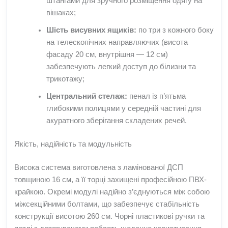
штангами для зручного розміщення одягу на
вішаках;
Шість висувних ящиків:
по три з кожного боку
на телескопічних направляючих (висота
фасаду 20 см, внутрішня — 12 см)
забезпечують легкий доступ до білизни та
трикотажу;
Центральний стелаж:
пенал із п’ятьма
глибокими полицями у середній частині для
акуратного зберігання складених речей.
Якість, надійність та модульність
Висока система виготовлена з ламінованої ДСП
товщиною 16 см, а її торці захищені професійною ПВХ-
крайкою. Окремі модулі надійно з’єднуються між собою
міжсекційними болтами, що забезпечує стабільність
конструкції висотою 260 см. Чорні пластикові ручки та