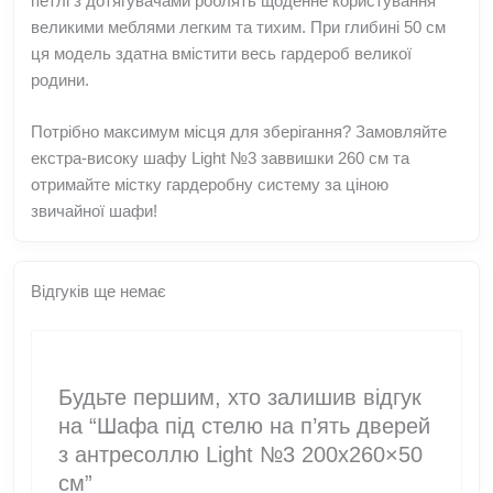
петлі з дотягувачами роблять щоденне користування
великими меблями легким та тихим. При глибині 50 см
ця модель здатна вмістити весь гардероб великої
родини.
Потрібно максимум місця для зберігання? Замовляйте
екстра-високу шафу Light №3 заввишки 260 см та
отримайте містку гардеробну систему за ціною
звичайної шафи!
Відгуків ще немає
Будьте першим, хто залишив відгук
на “Шафа під стелю на п’ять дверей
з антресоллю Light №3 200х260×50
см”