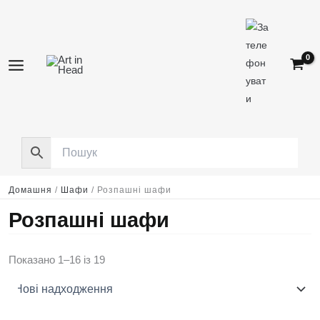
Перейти
до
вмісту
Домашня
/
Шафи
/
Розпашні шафи
Розпашні шафи
Сортовано
Показано 1–16 із 19
за
останнім