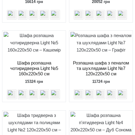
16614
грн
20052
грн
Шафа розпашна
Розпашна шафа з пеналом
чотиридверна Light №5
та шухлядами Light №7
160x220x50 см
120x220x50 см
15324
грн
11724
грн