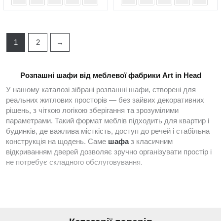
1
2
→
Розпашні шафи від меблевої фабрики Art in Head
У нашому каталозі зібрані розпашні шафи, створені для
реальних житлових просторів — без зайвих декоративних
рішень, з чіткою логікою зберігання та зрозумілими
параметрами. Такий формат меблів підходить для квартир і
будинків, де важлива місткість, доступ до речей і стабільна
конструкція на щодень. Саме
шафа
з класичним
відкриванням дверей дозволяє зручно організувати простір і
не потребує складного обслуговування.
Асортимент орієнтований на різні сценарії використання:
зберігання сезонних речей, повсякденного гардероба,
текстилю чи домашніх дрібниць. У нас легко
купити
модель,
яка впишеться у планування без переплат і зайвих