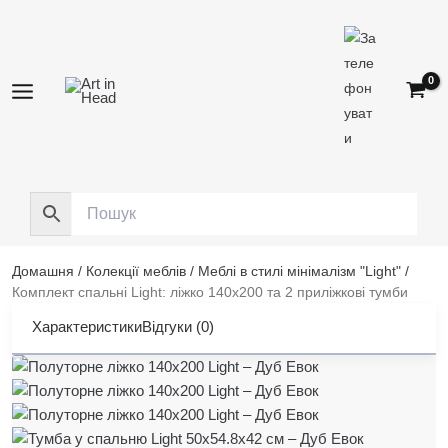
Перейти
до
вмісту
Домашня
/
Колекції меблів
/
Меблі в стилі мінімалізм "Light"
/
Комплект спальні Light: ліжко 140х200 та 2 приліжкові тумби
Характеристики
Відгуки (0)