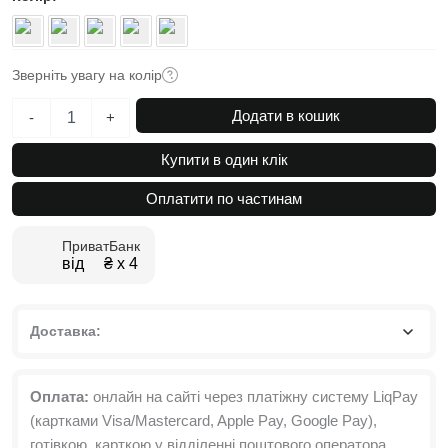
Зверніть увагу на колір
Комплект
Додати в кошик
-
+
спальні
Light:
Купити в один клік
ліжко
140х200
Оплатити по частинам
та
2
ПриватБанк
приліжкові
від ₴ х 4
тумби
кількість
Доставка:
Оплата:
онлайн на сайті через платіжну систему LiqPay
(картками Visa/Mastercard, Apple Pay, Google Pay),
готівкою, карткою у відділенні поштового оператора,