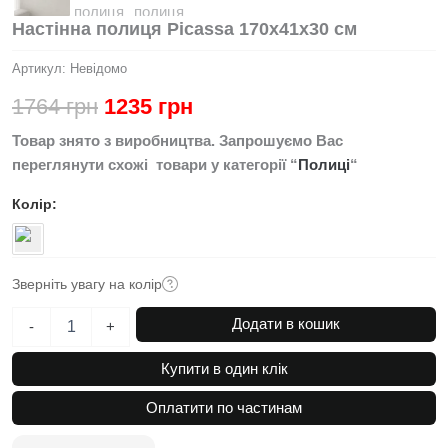
Настінна полиця Picassa 170x41x30 см
Артикул:
Невідомо
Оригінальна
Поточна
1764
грн
1235
грн
ціна:
ціна:
Товар знято з виробництва. Запрошуємо Вас
переглянути схожі товари у категорії “
Полиці
“
1764 грн.
1235 грн.
Колір
Зверніть увагу на колір
Настінна
Додати в кошик
-
+
полиця
Picassa
Купити в один клік
170x41x30
см
Оплатити по частинам
кількість