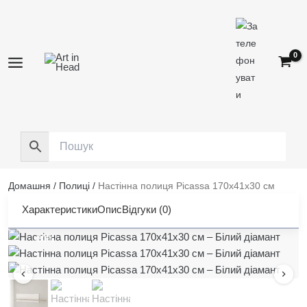
Перейти
до
вмісту
Домашня
/
Полиці
/
Настінна полиця Picassa 170x41x30 см
Характеристики
Опис
Відгуки (0)
-30%