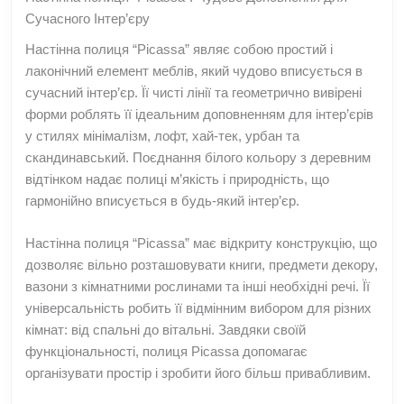
Сучасного Інтер’єру
Настінна полиця “Picassa” являє собою простий і
лаконічний елемент меблів, який чудово вписується в
сучасний інтер’єр. Її чисті лінії та геометрично вивірені
форми роблять її ідеальним доповненням для інтер’єрів
у стилях мінімалізм, лофт, хай-тек, урбан та
скандинавський. Поєднання білого кольору з деревним
відтінком надає полиці м’якість і природність, що
гармонійно вписується в будь-який інтер’єр.
Настінна полиця “Picassa” має відкриту конструкцію, що
дозволяє вільно розташовувати книги, предмети декору,
вазони з кімнатними рослинами та інші необхідні речі. Її
універсальність робить її відмінним вибором для різних
кімнат: від спальні до вітальні. Завдяки своїй
функціональності, полиця Picassa допомагає
організувати простір і зробити його більш привабливим.