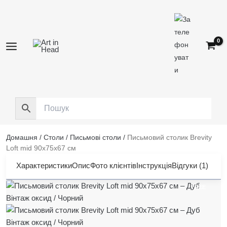
Перейти
до
вмісту
Домашня
/
Столи
/
Письмові столи
/
Письмовий столик Brevity
Loft mid 90x75x67 см
Характеристики
Опис
Фото клієнтів
Інструкція
Відгуки (1)
FREE