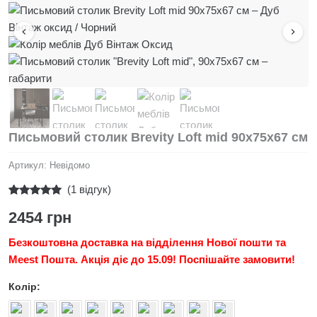
Письмовий столик Brevity Loft mid 90x75x67 см
Артикул:
Невідомо
(
1
відгук)
Рейтинг
1
2454
грн
5.00
з 5 на
основі
опитування
Безкоштовна доставка на відділення Нової пошти та
покупця
Meest Пошта. Акція діє до 15.09! Поспішайте замовити!
Колір