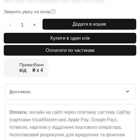
Зверніть увагу на колір
Письмовий
Додати в кошик
-
+
столик
Brevity
Купити в один клік
Loft
mid
Оплатити по частинам
90x75x67
см
ПриватБанк
кількість
від ₴ х 4
Доставка:
Оплата:
онлайн на сайті через платіжну систему LiqPay
(картками Visa/Mastercard, Apple Pay, Google Pay),
готівкою, карткою у відділенні поштового оператора,
безготівковий розрахунок для юридичних та фізичних