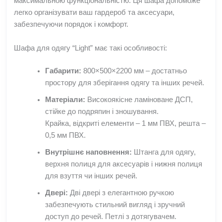
максимальною функціональністю. Ця шафа допоможе
легко організувати ваш гардероб та аксесуари,
забезпечуючи порядок і комфорт.
Шафа для одягу “Light” має такі особливості:
Габарити:
800×500×2200 мм – достатньо
простору для зберігання одягу та інших речей.
Матеріали:
Високоякісне ламіноване ДСП,
стійке до подряпин і зношування.
Крайка, відкриті елементи – 1 мм ПВХ, решта –
0,5 мм ПВХ.
Внутрішнє наповнення:
Штанга для одягу,
верхня полиця для аксесуарів і нижня полиця
для взуття чи інших речей.
Двері:
Дві двері з елегантною ручкою
забезпечують стильний вигляд і зручний
доступ до речей. Петлі з дотягувачем.