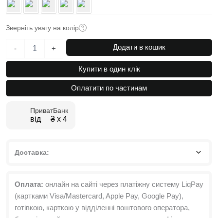
Зверніть увагу на колір
Шафа
Додати в кошик
-
+
для
одягу
Купити в один клік
дводверна
Light
Оплатити по частинам
№1
80x220x50
ПриватБанк
см
від ₴ х 4
кількість
Доставка:
Оплата:
онлайн на сайті через платіжну систему LiqPay
(картками Visa/Mastercard, Apple Pay, Google Pay),
готівкою, карткою у відділенні поштового оператора,