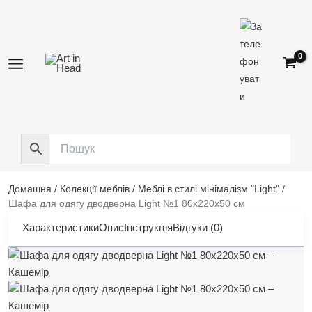
Перейти
до
вмісту
Домашня
/
Колекції меблів
/
Меблі в стилі мінімалізм "Light"
/
Шафа для одягу дводверна Light №1 80x220x50 см
Характеристики
Опис
Інструкція
Відгуки (0)