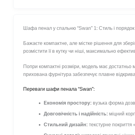
Шафа пенал у спальню “Swan” 1: Стиль і порядок 
Бажаєте компактне, але містке рішення для збері
розмістити її в кутку чи ніші, максимально ефект
Попри компактні розміри, модель має достатньо м
прихована фурнітура забезпечує плавне відкрива
Переваги шафи пенала “Swan”:
Економія простору:
вузька форма дозво
Довговічність і надійність:
міцний корп
Стильний дизайн:
текстурне покриття 