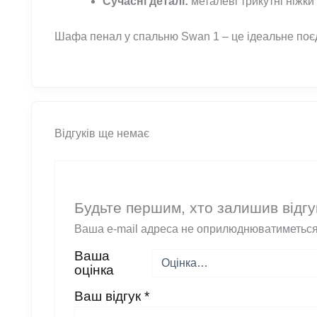
Сучасні деталі:
металеві трикутні ніжки
Шафа пенал у спальню Swan 1 – це ідеальне поє
Відгуків ще немає
Будьте першим, хто залишив відг
Ваша e-mail адреса не оприлюднюватиметься
Ваша
оцінка
Ваш відгук
*