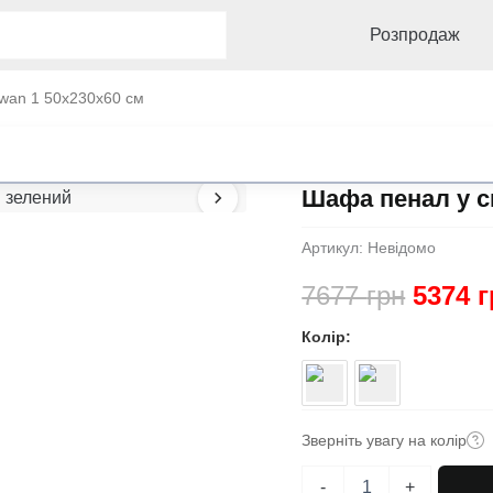
Розпродаж
wan 1 50x230x60 см
Шафа пенал у с
Артикул:
Невідомо
Оригі
7677
грн
5374
г
ціна:
Колір
7677 г
Зверніть увагу на колір
Шафа
-
+