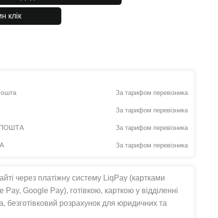
н клік
Пошта
За тарифом перевізника
За тарифом перевізника
t ПОШТА
За тарифом перевізника
ТА
За тарифом перевізника
айті через платіжну систему LiqPay (картками
e Pay, Google Pay), готівкою, карткою у відділенні
, безготівковий розрахунок для юридичних та