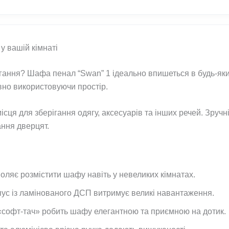
у вашій кімнаті
гання? Шафа пенал “Swan” 1 ідеально впишеться в будь-який
ивно використовуючи простір.
ісця для зберігання одягу, аксесуарів та інших речей. Зруч
ння дверцят.
ляє розмістити шафу навіть у невеликих кімнатах.
ус із ламінованого ДСП витримує великі навантаження.
«софт-тач» робить шафу елегантною та приємною на дотик.