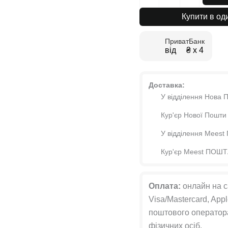
пенал
у
Купити в оди
спальню
Swan
ПриватБанк
1
від ₴ х 4
50x230x60
см
кількість
Доставка:
У відділення Нова 
Кур'єр Нової Пошти
У відділення Mees
Кур'єр Meest ПОШ
Оплата:
онлайн на с
Visa/Mastercard, Appl
поштового оператора
фізичних осіб.