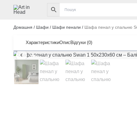
Перейти
до
вмісту
Домашня
/
Шафи
/
Шафи пенали
/
Шафа пенал у спальню S
Характеристики
Опис
Відгуки (0)
-30%