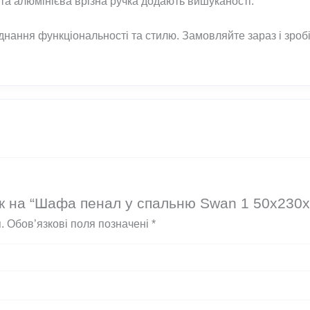
 та алюмінієва врізна ручка додають вишуканості.
днання функціональності та стилю. Замовляйте зараз і зро
ук на “Шафа пенал у спальню Swan 1 50x230x
.
Обов’язкові поля позначені
*