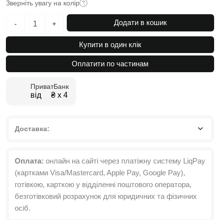
Зверніть увагу на колір
Шафа
Додати в кошик
-
+
розпашна
п’ятидверна
Купити в один клік
з
антресолями
Оплатити по частинам
Light
№4
ПриватБанк
200х250x50
від ₴ х 4
см
кількість
Доставка:
Оплата:
онлайн на сайті через платіжну систему LiqPay
(картками Visa/Mastercard, Apple Pay, Google Pay),
готівкою, карткою у відділенні поштового оператора,
безготівковий розрахунок для юридичних та фізичних
осіб.