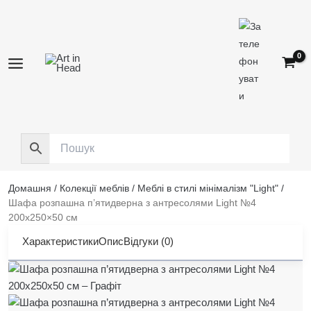
Перейти
до
вмісту
Домашня
/
Колекції меблів
/
Меблі в стилі мінімалізм "Light"
/
Шафа розпашна п’ятидверна з антресолями Light №4
200х250×50 см
Характеристики
Опис
Відгуки (0)