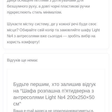
Двері оснащені петлями з дотягувачами для
безшумного руху, а довгі чорні пластикові ручки
підкреслюють стиль мінімалізм.
Шукаєте містку систему, де у кожної речі буде своє
місце? Обирайте свій колір та замовляйте шафу Light
№4 з антресолями вже сьогодні — зробіть вибір на
користь комфорту!
Відгуків ще немає
Будьте першим, хто залишив відгук
на “Шафа розпашна п’ятидверна з
антресолями Light №4 200х250×50
см”
Ваша e-mail адреса не оприлюднюватиметься.