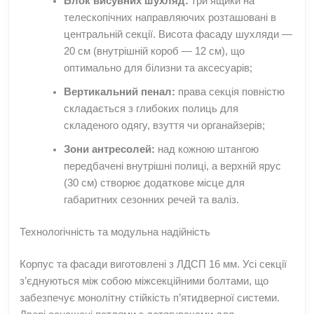
Блок висувних шухляд:
три ящики на
телескопічних направляючих розташовані в
центральній секції. Висота фасаду шухляди —
20 см (внутрішній короб — 12 см), що
оптимально для білизни та аксесуарів;
Вертикальний пенал:
права секція повністю
складається з глибоких полиць для
складеного одягу, взуття чи органайзерів;
Зони антресолей:
над кожною штангою
передбачені внутрішні полиці, а верхній ярус
(30 см) створює додаткове місце для
габаритних сезонних речей та валіз.
Технологічність та модульна надійність
Корпус та фасади виготовлені з ЛДСП 16 мм. Усі секції
з’єднуються між собою міжсекційними болтами, що
забезпечує монолітну стійкість п’ятидверної системи.