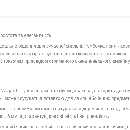
ростота та елегантність
деальне рішення для сучасної спальні. Тумбочка приліжкова
ки дозволяють організувати простір комфортно і зі смаком. 
 1 справжнім прикладом стриманого скандинавського дизайну
“Asgard” 1 універсальна та функціональна, підходить для бу
ь і може слугувати підставкою для лампи або інших предметі
и та стійкими ніжками з натуральної деревини, що підкресл
 16 мм, що гарантує довговічність і витривалість.
сувний ящик, оснащений телескопічними направляючими, щ