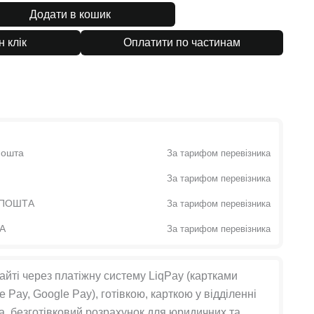
Додати в кошик
н клік
Оплатити по частинам
Пошта
За тарифом перевізника
За тарифом перевізника
t ПОШТА
За тарифом перевізника
ТА
За тарифом перевізника
айті через платіжну систему LiqPay (картками
e Pay, Google Pay), готівкою, карткою у відділенні
, безготівковий розрахунок для юридичних та