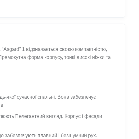
 “Asgard” 1 відзначається своєю компактністю,
Прямокутна форма корпусу, тонкі високі ніжки та
.
дь-якої сучасної спальні. Вона забезпечує
в.
юють її елегантний вигляд. Корпус і фасади
о забезпечують плавний і безшумний рух.