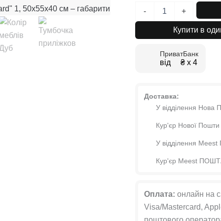
Тумбочка
-
+
приліжкова
в
Купити в оди
скандинавському
стилі
ПриватБанк
Asgard
від ₴ х 4
1
50x55x40
см
кількість
Доставка:
У відділення Нова 
Кур'єр Нової Пошти
У відділення Mees
Кур'єр Meest ПОШ
Оплата:
онлайн на с
Visa/Mastercard, Appl
поштового оператора