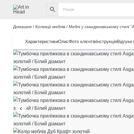
Перейти
до
вмісту
Домашня
/
Колекції меблів
/
Меблі у скандинавському стилі "
Характеристики
Опис
Фото клієнтів
Інструкція
Відгуки 