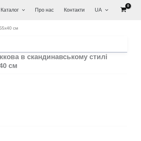
Каталог
Про нас
Контакти
UA
x55x40 см
жкова в скандинавському стилі
40 см