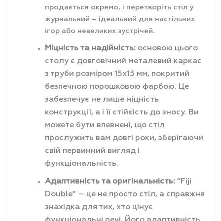
продається окремо, і перетворіть стіл у
журнальний – ідеальний для настільних
ігор або невеликих зустрічей.
Міцність та надійність:
основою цього
столу є довговічний металевий каркас
з труби розміром 15х15 мм, покритий
безпечною порошковою фарбою. Це
забезпечує не лише міцність
конструкції, а і її стійкість до зносу. Ви
можете бути впевнені, що стіл
прослужить вам довгі роки, зберігаючи
свій первинний вигляд і
функціональність.
Адаптивність та оригінальність:
“Fiji
Double” – це не просто стіл, а справжня
знахідка для тих, хто цінує
функціональні речі. Його адаптивність