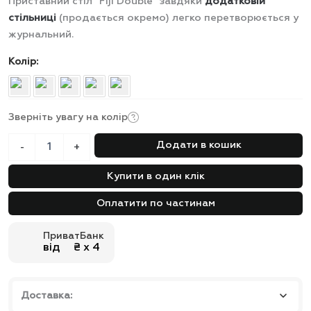
Приставний стіл “Fiji Double” завдяки
додатковій
стільниці
(продається окремо) легко перетворюється у
журнальний.
Колір
Зверніть увагу на колір
Приставний
Додати в кошик
-
+
стіл
Fiji
Купити в один клік
Double
35x63x43
Оплатити по частинам
см
кількість
ПриватБанк
від ₴ х 4
Доставка: