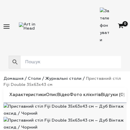
Перейти
до
вмісту
Домашня
/
Столи
/
Журнальні столи
/
Приставний стіл
Fiji Double 35x63x43 см
Характеристики
Опис
Відео
Фото клієнтів
Відгуки (0)