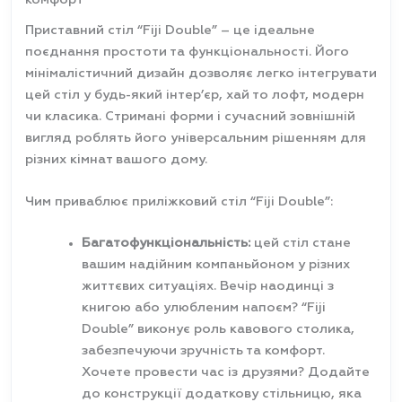
Приставний стіл “Fiji Double” – це ідеальне
поєднання простоти та функціональності. Його
мінімалістичний дизайн дозволяє легко інтегрувати
цей стіл у будь-який інтер’єр, хай то лофт, модерн
чи класика. Стримані форми і сучасний зовнішній
вигляд роблять його універсальним рішенням для
різних кімнат вашого дому.
Чим приваблює приліжковий стіл “Fiji Double”:
Багатофункціональність:
цей стіл стане
вашим надійним компаньйоном у різних
життєвих ситуаціях. Вечір наодинці з
книгою або улюбленим напоєм? “Fiji
Double” виконує роль кавового столика,
забезпечуючи зручність та комфорт.
Хочете провести час із друзями? Додайте
до конструкції додаткову стільницю, яка