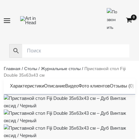
Перейти
к
содержимому
Главная
/
Столы
/
Журнальные столы
/
Приставной стол Fiji
Double 35x63x43 см
Характеристики
Описание
Видео
Фото клиентов
Отзывы (0)