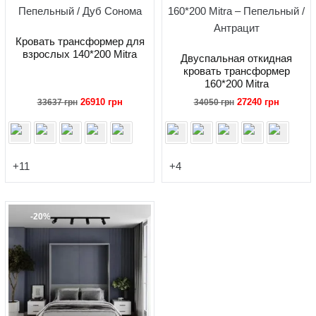
Кровать трансформер для
взрослых 140*200 Mitra
Двуспальная откидная
кровать трансформер
160*200 Mitra
Первоначальная
Текущая
Первоначальная
Текуща
26910
грн
27240
грн
33637
грн
34050
грн
цена
цена:
цена
цена:
составляла
26910 грн.
составляла
27240 гр
33637 грн.
34050 грн.
+11
+4
-20%