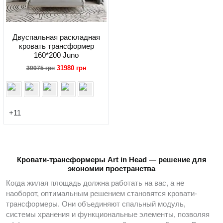
Двуспальная раскладная
кровать трансформер
160*200 Juno
Первоначальная
Текущая
31980
грн
39975
грн
цена
цена:
составляла
31980 грн.
39975 грн.
+11
Кровати-трансформеры Art in Head — решение для
экономии пространства
Когда жилая площадь должна работать на вас, а не
наоборот, оптимальным решением становятся кровати-
трансформеры. Они объединяют спальный модуль,
системы хранения и функциональные элементы, позволяя