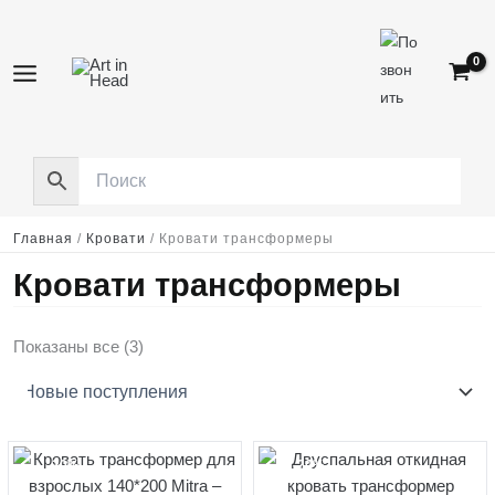
Перейти
к
содержимому
Главная
/
Кровати
/
Кровати трансформеры
Кровати трансформеры
Сортировка:
Показаны все (3)
самые
недавние
-20%
-20%