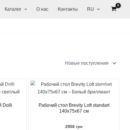
Каталог
О нас
Контакты
RU
FREE
FREE
 Dolli
Рабочий стол Brevity Loft standart
м
140x75x67 см
2958
грн