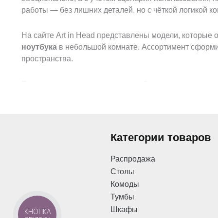
работы — без лишних деталей, но с чёткой логикой ко
На сайте Art in Head представлены модели, которые
ноутбука
в небольшой комнате. Ассортимент сформир
пространства.
Виды письменных столов — обзор ассортимента
Письменные столы из каталога Art in Head создаются
мебели должен выполнять несколько ролей.
Основные преимущества таких моделей:
Категории товаров
возможность организовать полноценный
офис
Распродажа
Столы
варианты
в стиле лофт
для современных инте
Комоды
Тумбы
наличие модулей хранения, где
тумба
логично 
Шкафы
КНОПКА