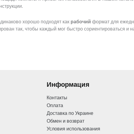
нструкции.
 одинаково хорошо подходят как
рабочий
формат для ежедне
ован так, чтобы каждый мог быстро сориентироваться и н
 с акцентом на функциональность и адаптацию к разным ус
Информация
ный
уголок даже в квартире-студии;
Контакты
Оплата
рьеров без визуального шума;
Доставка по Украине
Обмен и возврат
интегрирована в конструкцию;
Условия использования