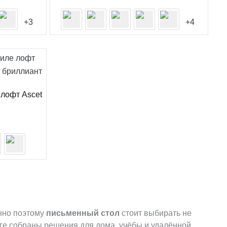
+3
+4
 лофт Asсet
енно поэтому
письменный стол
стоит выбирать не
оге собраны решения для дома, учёбы и удалённой