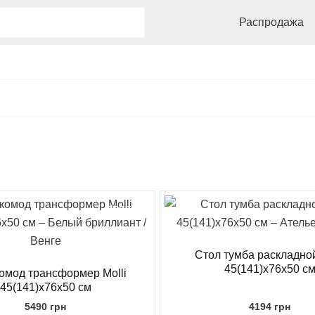
Распродажа
FREE
Стол тумба раскладной
45(141)x76x50 с
омод трансформер Molli
45(141)x76x50 см
5490
грн
4194
грн