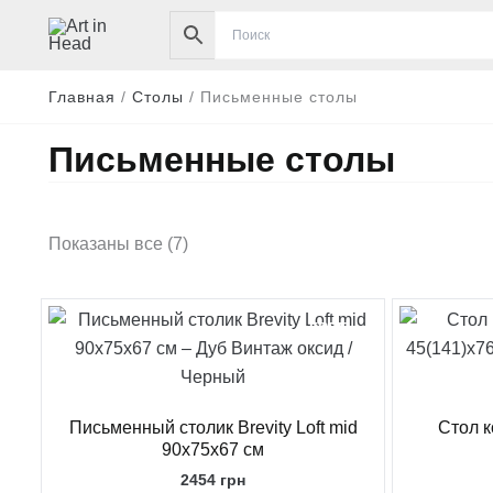
Перейти
к
содержимому
Главная
/
Столы
/
Письменные столы
Письменные столы
Сортировка:
Показаны все (7)
самые
недавние
FREE
Письменный столик Brevity Loft mid
Стол к
90x75x67 см
2454
грн