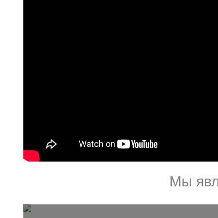
Мы явл