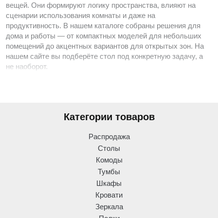
вещей. Они формируют логику пространства, влияют на
сценарии использования комнаты и даже на
продуктивность. В нашем каталоге собраны решения для
дома и работы — от компактных моделей для небольших
помещений до акцентных вариантов для открытых зон. На
нашем сайте вы подберёте стол под конкретную задачу, а
не наоборот.
Мы сформировали ассортимент так, чтобы пользователь
мог быстро сориентироваться: понятные параметры,
реальные фото, точные описания. Это позволяет выбрать
Категории товаров
модель, которая впишется в пространство по габаритам,
стилю и функциональности — без компромиссов.
Распродажа
Столы
Ассортимент столов Art in Head — практичные решения
Комоды
для разных задач
Тумбы
В коллекции Art in Head представлены столы для различных
сценариев использования — учёбы, работы, приёма гостей
Шкафы
или повседневных рутин. Каждая категория имеет
Кровати
собственные конструктивные решения и визуальные
Зеркала
акценты.