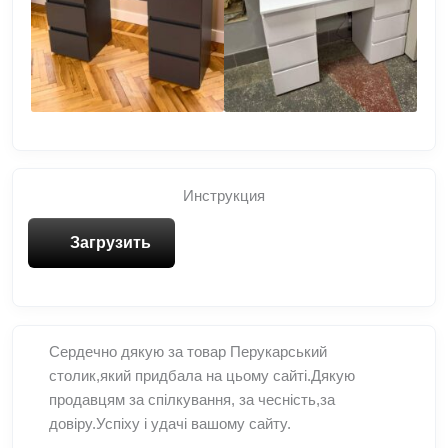
Инструкция
Загрузить
Сердечно дякую за товар Перукарський
столик,який придбала на цьому сайті.Дякую
продавцям за спілкування, за чесність,за
довіру.Успіху і удачі вашому сайту.