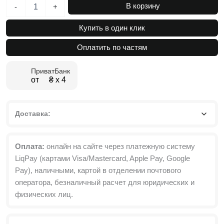
Количество
В корзину
-
+
товара
Туалетный
Купить в один клик
столик
с
Оплатить по частям
зеркалом
и
ПриватБанк
подсветкой
от ₴ х 4
Kler
120x140/75x43
см
Доставка:
Оплата:
онлайн на сайте через платежную систему
LiqPay (картами Visa/Mastercard, Apple Pay, Google
Pay), наличными, картой в отделении почтового
оператора, безналичный расчет для юридических и
физических лиц.