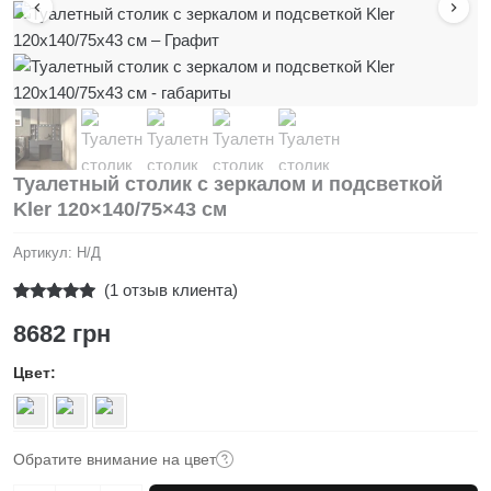
Туалетный столик с зеркалом и подсветкой
Kler 120×140/75×43 см
Артикул:
Н/Д
(
1
отзыв клиента)
Рейтинг
1
8682
грн
5.00
из 5 на
основе
опроса
Цвет
пользователя
Обратите внимание на цвет