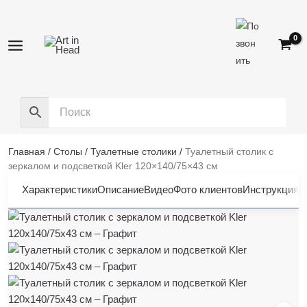
Перейти
к
содержимому
Главная
/
Столы
/
Туалетные столики
/
Туалетный столик с
зеркалом и подсветкой Kler 120×140/75×43 см
Характеристики
Описание
Видео
Фото клиентов
Инструкция
О