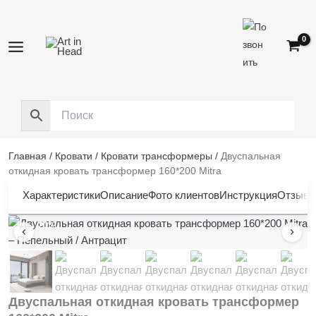
Перейти
к
содержимому
Главная
/
Кровати
/
Кровати трансформеры
/
Двуспальная
откидная кровать трансформер 160*200 Mitra
Характеристики
Описание
Фото клиентов
Инструкция
Отзывы 
-20%
Двуспальная откидная кровать трансформер