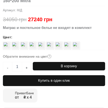
160*200 Mitra
Артикул:
Н/Д
Первоначальная
Текущая
34050
грн
27240
грн
цена
цена:
Матрас и постельное белье не входят в комплект
составляла
27240 грн.
Цвет
34050 грн.
Обратите внимание на цвет
Количество
В корзину
-
+
товара
Двуспальная
откидная
Купить в один клик
кровать
трансформер
160*200
ПриватБанк
от ₴ х 4
Mitra