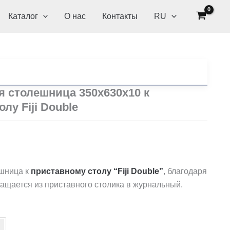
Каталог
О нас
Контакты
RU
 столешница 350x630x10 к
лу Fiji Double
ачальная
Текущая
н
цена:
шница к
приставному столу “Fiji Double”
, благодаря
ращается из приставного столика в журнальный.
ляла
600 грн.
.