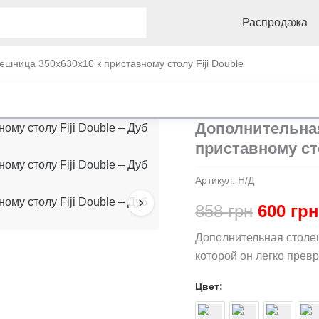
Распродажа
шница 350x630x10 к приставному столу Fiji Double
Дополнительная
приставному сто
Артикул:
Н/Д
Первон
858
грн
600
гр
цена
Дополнительная столе
которой он легко прев
состав
Цвет
858 грн