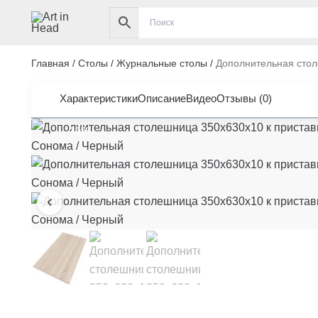
Перейти
к
содержимому
Главная
/
Столы
/
Журнальные столы
/
Дополнительная столе
Характеристики
Описание
Видео
Отзывы (0)
-30%