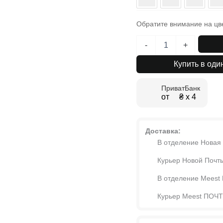
Обратите внимание на цв
Количество
-
+
товара
Дополнительная
Купить в оди
столешница
350x630x10
ПриватБанк
к
от ₴ х 4
приставному
столу
Fiji
Double
Доставка:
В отделение Новая
Курьер Новой Почт
В отделение Meest
Курьер Meest ПОЧ