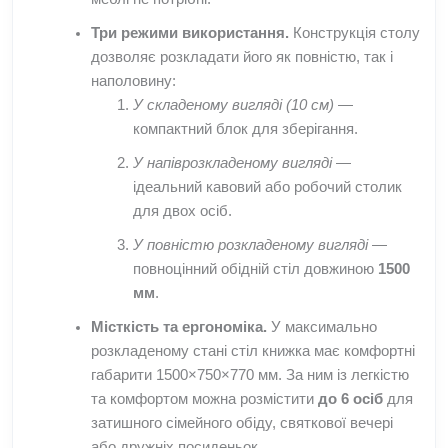
Три режими використання.
Конструкція столу
дозволяє розкладати його як повністю, так і
наполовину:
У складеному вигляді (10 см)
—
компактний блок для зберігання.
У напіврозкладеному вигляді
—
ідеальний кавовий або робочий столик
для двох осіб.
У повністю розкладеному вигляді
—
повноцінний обідній стіл довжиною
1500
мм
.
Місткість та ергономіка.
У максимально
розкладеному стані стіл книжка має комфортні
габарити 1500×750×770 мм. За ним із легкістю
та комфортом можна розмістити
до 6 осіб
для
затишного сімейного обіду, святкової вечері
або дружніх посиденьок.