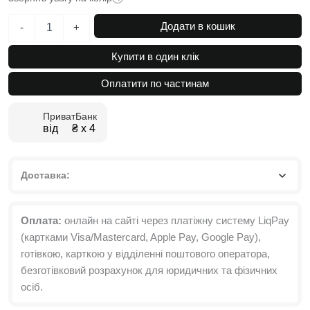
Стіл
Додати в кошик
-
+
книжка
розкладний
Купити в один клік
великий
Slim
Оплатити по частинам
Bag
10(150)x75x77
ПриватБанк
см
від ₴ х 4
кількість
Доставка:
Оплата:
онлайн на сайті через платіжну систему LiqPay
(картками Visa/Mastercard, Apple Pay, Google Pay),
готівкою, карткою у відділенні поштового оператора,
безготівковий розрахунок для юридичних та фізичних
осіб.