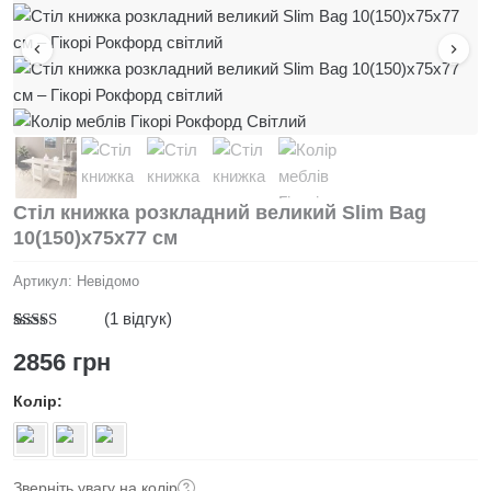
Стіл книжка розкладний великий Slim Bag
10(150)x75x77 см
Артикул:
Невідомо
(
1
відгук)
Рейтинг
1
2856
грн
5.00
з 5 на
основі
опитування
Колір
покупця
Зверніть увагу на колір