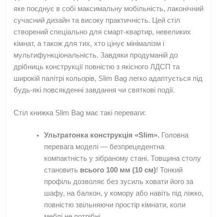
яке поєднує в собі максимальну мобільність, лаконічний
сучасний дизайн та високу практичність. Цей стіл
створений спеціально для смарт-квартир, невеликих
кімнат, а також для тих, хто цінує мінімалізм і
мультифункціональність. Завдяки продуманій до
дрібниць конструкції повністю з якісного ЛДСП та
широкій палітрі кольорів, Slim Bag легко адаптується під
будь-які повсякденні завдання чи святкові події.
Стіл книжка Slim Bag має такі переваги:
Ультратонка конструкція «Slim».
Головна
перевага моделі — безпрецедентна
компактність у зібраному стані. Товщина столу
становить
всього 100 мм (10 см)
! Тонкий
профіль дозволяє без зусиль ховати його за
шафу, на балкон, у комору або навіть під ліжко,
повністю звільняючи простір кімнати, коли
меблі не потрібні.