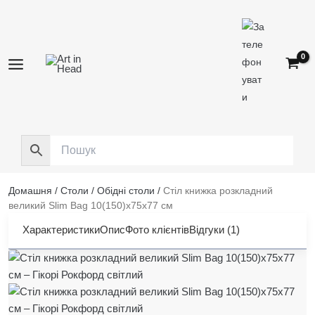
Перейти
до
вмісту
Домашня
/
Столи
/
Обідні столи
/
Стіл книжка розкладний
великий Slim Bag 10(150)x75x77 см
Характеристики
Опис
Фото клієнтів
Відгуки (1)