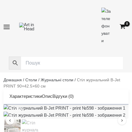
Перейти
до
вмісту
Домашня
/
Столи
/
Журнальні столи
/
Стіл журнальний B-Jet
PRINT 90×42.5×60 см
Характеристики
Опис
Відгуки (0)
-30%