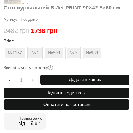
Стіл журнальний B-Jet PRINT 90×42.5×60 см
Артикул:
Невідомо
Оригінальна
Поточна
2482
грн
1738
грн
ціна:
ціна:
Print
2482 грн.
1738 грн.
№1157
№4
№598
№9
№988
Зверніть увагу на колір
Стіл
Додати в кошик
-
+
журнальний
B-
Купити в один клік
Jet
PRINT
Оплатити по частинам
90x42.5x60
см
ПриватБанк
кількість
від ₴ х 4