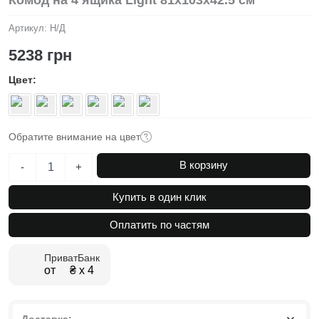
Комод на 4 ящика Light 81x103x42.5 см
Артикул:
Н/Д
5238
грн
Цвет
Обратите внимание на цвет
Количество
В корзину
-
+
товара
Комод
Купить в один клик
на
4
Оплатить по частям
ящика
Light
ПриватБанк
81x103x42.5
от ₴ х 4
см
Доставка: