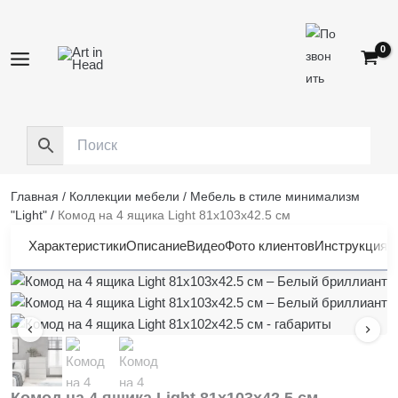
Перейти
к
содержимому
Главная
/
Коллекции мебели
/
Мебель в стиле минимализм
"Light"
/
Комод на 4 ящика Light 81x103x42.5 см
Характеристики
Описание
Видео
Фото клиентов
Инструкция
О