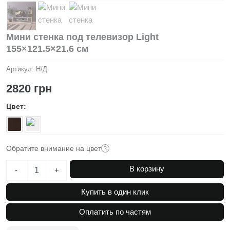
Мини стенка под телевизор Light
155×121.5×21.6 см
Артикул:
Н/Д
2820
грн
Цвет
Обратите внимание на цвет
Количество
В корзину
-
+
товара
Мини
Купить в один клик
стенка
под
Оплатить по частям
телевизор
Light