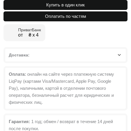
Шкаф
Купить в один клик
распашной
4-
Оплатить по частям
дверный
с
ПриватБанк
антресолями
от ₴ х 4
Light
№5
160х260x50
см
Доставка:
Оплата:
онлайн на сайте через платежную систему
LiqPay (картами Visa/Mastercard, Apple Pay, Google
Pay), наличными, картой в отделении почтового
оператора, безналичный расчет для юридических и
физических лиц.
Гарантия:
1 год; обмен / возврат в течение 14 дней
после покупки.