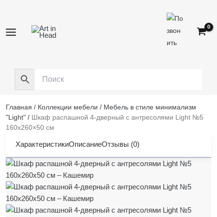
Перейти
к
содержимому
Главная
/
Коллекции мебели
/
Мебель в стиле минимализм
"Light"
/
Шкаф распашной 4-дверный с антресолями Light №5
160х260×50 см
Характеристики
Описание
Отзывы (0)