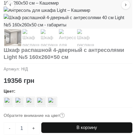
Шкаф распашной 4-дверный с антресолями
Light №5 160х260×50 см
Артикул:
Н/Д
19356
грн
Цвет
Обратите внимание на цвет
Количество
В корзину
-
+
товара