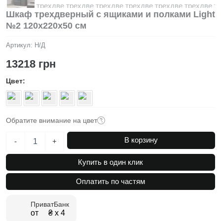
Шкаф трехдверный с ящиками и полками Light
№2 120х220х50 см
Артикул:
Н/Д
13218
грн
Цвет
Обратите внимание на цвет
Количество
В корзину
-
+
товара
Шкаф
Купить в один клик
трехдверный
с
Оплатить по частям
ящиками
и
ПриватБанк
полками
от ₴ х 4
Light