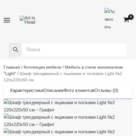
Перейти
к
содержимому
Главная
/
Коллекции мебели
/
Мебель в стиле минимализм
"Light"
/
Шкаф трехдверный с ящиками и полками Light №2
120х220х50 см
Характеристики
Описание
Фото клиентов
Отзывы (0)