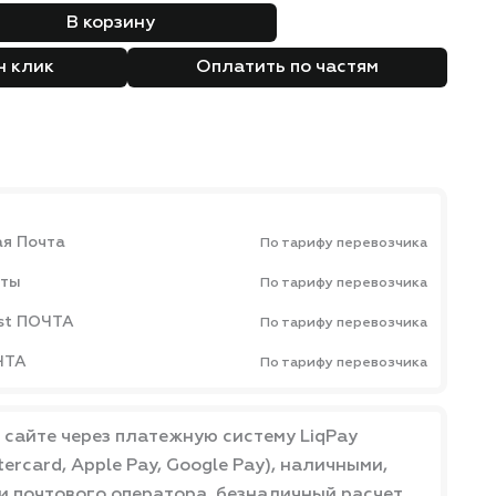
В корзину
н клик
Оплатить по частям
ая Почта
По тарифу перевозчика
чты
По тарифу перевозчика
st ПОЧТА
По тарифу перевозчика
ЧТА
По тарифу перевозчика
 сайте через платежную систему LiqPay
ercard, Apple Pay, Google Pay), наличными,
и почтового оператора, безналичный расчет