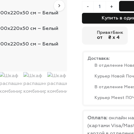
Количество
-
+
товара
Шкаф
Купить в оди
распашной
комбинированный
ПриватБанк
Light
от ₴ х 4
№6
200x220x50
см
Доставка:
В отделение Нов
Курьер Новой По
В отделение Mee
Курьер Meest ПО
Оплата:
онлайн на
(картами Visa/Mast
картой в отделени