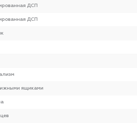
ированная ДСП
ированная ДСП
ик
ализм
вижными ящиками
на
яцев