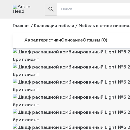
Перейти
к
содержимому
Главная
/
Коллекции мебели
/
Мебель в стиле минимал
Характеристики
Описание
Отзывы (0)