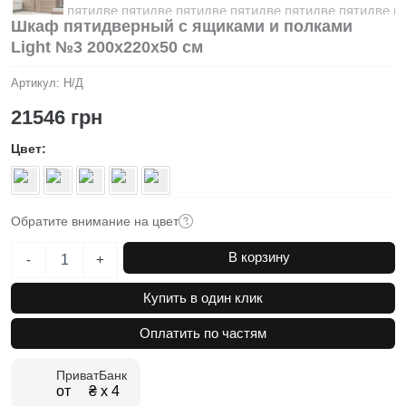
Шкаф пятидверный с ящиками и полками
Light №3 200х220х50 см
Артикул:
Н/Д
21546
грн
Цвет
Обратите внимание на цвет
Количество
В корзину
-
+
товара
Шкаф
Купить в один клик
пятидверный
с
Оплатить по частям
ящиками
и
ПриватБанк
полками
от ₴ х 4
Light