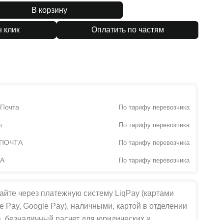
В корзину
н клик
Оплатить по частям
 Почта
По тарифу перевозчика
ы
По тарифу перевозчика
 ПОЧТА
По тарифу перевозчика
ТА
По тарифу перевозчика
айте через платежную систему LiqPay (картами
le Pay, Google Pay), наличными, картой в отделении
, безналичный расчет для юридических и