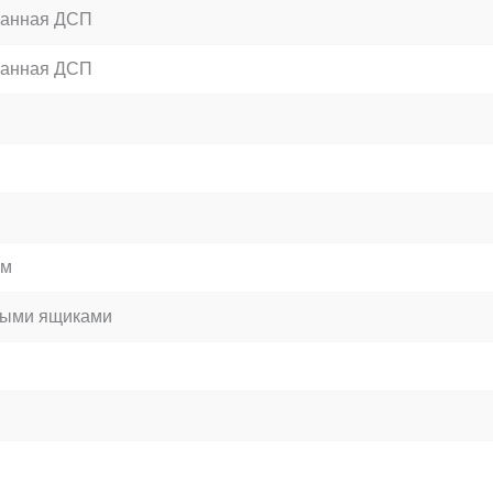
анная ДСП
анная ДСП
зм
ыми ящиками
в