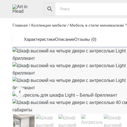
Перейти
к
содержимому
Главная
/
Коллекции мебели
/
Мебель в стиле минимализм "L
Характеристики
Описание
Отзывы (0)