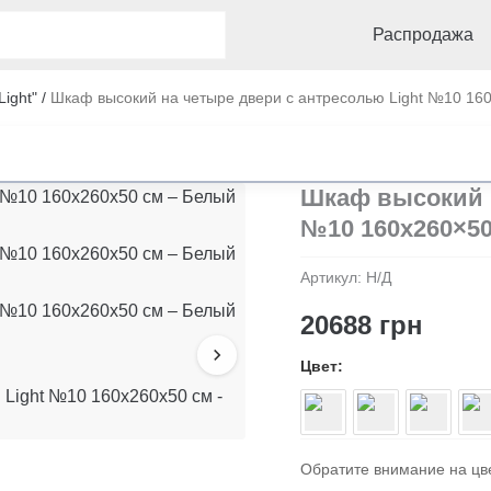
Распродажа
ight"
/
Шкаф высокий на четыре двери с антресолью Light №10 16
Шкаф высокий н
№10 160х260×50
Артикул:
Н/Д
20688
грн
Цвет
Обратите внимание на цв