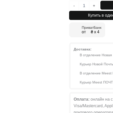
Количество
-
+
товара
Шкаф
Купить в оди
высокий
на
ПриватБанк
четыре
от ₴ х 4
двери
с
антресолью
Light
Доставка:
№10
В отделение Новая
160х260x50
см
Курьер Новой Почт
В отделение Meest
Курьер Meest ПОЧ
Оплата:
онлайн на с
Visa/Mastercard, App
почтового оператора