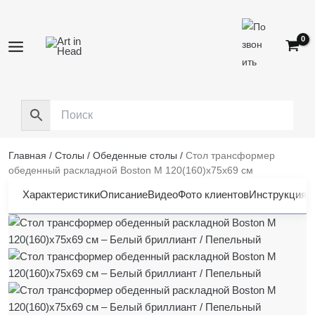
Перейти
к
содержимому
Главная
/
Столы
/
Обеденные столы
/
Стол трансформер
обеденный раскладной Boston M 120(160)x75x69 см
Характеристики
Описание
Видео
Фото клиентов
Инструкция
О