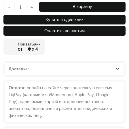
Количество
В корзину
-
+
товара
Стол
Купить в один клик
трансформер
обеденный
Оплатить по частям
раскладной
Boston
ПриватБанк
M
от ₴ х 4
120(160)x75x69
см
Доставка:
Оплата:
онлайн на сайте через платежную систему
LiqPay (картами Visa/Mastercard, Apple Pay, Google
Pay), наличными, картой в отделении почтового
оператора, безналичный расчет для юридических и
физических лиц.